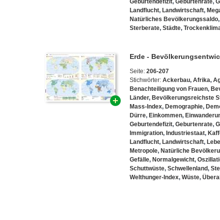
Geburtendefizit
,
Geburtenrate
,
G
Landflucht
,
Landwirtschaft
,
Mega
Natürliches Bevölkerungssaldo
Sterberate
,
Städte
,
Trockenklim
Erde - Bevölkerungsentwic
Seite:
206-207
Stichwörter:
Ackerbau
,
Afrika
,
Ag
Benachteiligung von Frauen
,
Be
Länder
,
Bevölkerungsreichste S
Mass-Index
,
Demographie
,
Demo
Dürre
,
Einkommen
,
Einwanderu
Geburtendefizit
,
Geburtenrate
,
G
Immigration
,
Industriestaat
,
Kaf
Landflucht
,
Landwirtschaft
,
Lebe
Metropole
,
Natürliche Bevölker
Gefälle
,
Normalgewicht
,
Oszillat
Schuttwüste
,
Schwellenland
,
Ste
Welthunger-Index
,
Wüste
,
Übera