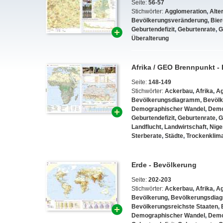
Seite:
56-57
Stichwörter:
Agglomeration
,
Alte
Bevölkerungsveränderung
,
Bier
Geburtendefizit
,
Geburtenrate
,
G
Überalterung
Afrika / GEO Brennpunkt - 
Seite:
148-149
Stichwörter:
Ackerbau
,
Afrika
,
Ag
Bevölkerungsdiagramm
,
Bevölk
Demographischer Wandel
,
Demo
Geburtendefizit
,
Geburtenrate
,
G
Landflucht
,
Landwirtschaft
,
Nige
Sterberate
,
Städte
,
Trockenklim
Erde - Bevölkerung
Seite:
202-203
Stichwörter:
Ackerbau
,
Afrika
,
Ag
Bevölkerung
,
Bevölkerungsdia
Bevölkerungsreichste Staaten
,
Demographischer Wandel
,
Demo