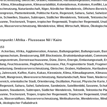
verschmutzung
,
Gletscher
,
Graben
,
Halbwüste
,
Hartlaubvegetation
,
Human Foot
,
Klima
,
Klimadiagramm
,
Klimavariabilität
,
Kolonialismus
,
Kolonien
,
Konflikt
,
La
rschmutzung
,
Naturlandschaft
,
Niger
,
Nördlicher Wendekreis
,
Offshore-Bereich
ttengrenze
,
Plattentektonik
,
Politische Karte
,
Regenzeit
,
Sahara
,
Sahel
,
Sahelzo
te
,
Schwellen
,
Staaten
,
Subtropen
,
Südlicher Wendekreis
,
Tektonik
,
Tektonische
vanne
,
Trockenzeit
,
Tropen
,
tropischer Regenwald
,
Tropischer Regenwald
,
Unab
us
,
Wasserverschmutzung
,
Wendekreise
,
Wind
,
Wirtschaft
,
Wüste
,
Ökologisch
punkt / Afrika - Flussoase Nil / Kairo
153
:
Ackerbau
,
Afrika
,
Agglomeration
,
Ananas
,
Ballungsgebiet
,
Ballungsraum
,
Ban
ungswachstum
,
Bewässerung
,
BIP
,
Blockwüste
,
Bruttoinlandsprodukt
,
Commonwe
tungszentrum
,
Dornstrauchsavanne
,
Düne
,
Dürre
,
Energie
,
Entlastungsstadt
,
E
dung
,
Feuchtsavanne
,
Flughafen
,
Flussoase
,
Flut
,
Fragmentierte Stadt
,
Fragmen
elastung
,
Gewässerverschmutzung
,
Gletscher
,
Graben
,
Halbwüste
,
Hartlaubve
g
,
Jahreszeit
,
Kaffee
,
Kairo
,
Kakao
,
Kieswüste
,
Klima
,
Klimadiagramm
,
Klimavar
haft
,
Mangroven
,
Meeresverschmutzung
,
Naturlandschaft
,
New Town
,
Nieders
ereich
,
orientalische Stadt
,
Orientierung
,
Oszillation
,
Passat
,
Physische Karte
,
Regenzeit
,
Sahara
,
Sahel
,
Sahelzone
,
Sandwüste
,
Satellitenbild
,
Savanne
,
Schu
taaten
,
Staudamm
,
Subtropen
,
Südlicher Wendekreis
,
Tektonik
,
Tektonische Pla
vanne
,
Trockenzeit
,
Tropen
,
tropischer Regenwald
,
Tropischer Regenwald
,
Unab
us
,
Wasserabfluss
,
Wasserverschmutzung
,
Weltkulturerbe
,
Wendekreise
,
Wind
k
,
ökologischer Fußabdruck