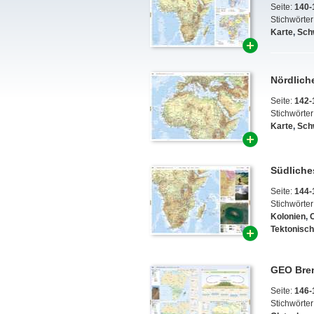
Seite:
140-
Stichwörter
Karte
,
Sch
Nördliche
Seite:
142-
Stichwörter
Karte
,
Sch
Südliches
Seite:
144-
Stichwörter
Kolonien
,
O
Tektonisch
GEO Bren
Seite:
146-
Stichwörter