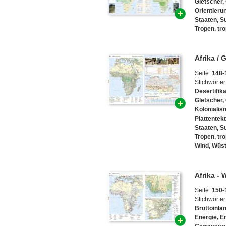
Gletscher
,
Orientieru
Staaten
,
S
Tropen
,
tr
Afrika /
Seite:
148-
Stichwörter
Desertifika
Gletscher
,
Koloniali
Plattentek
Staaten
,
S
Tropen
,
tr
Wind
,
Wüs
Afrika - 
Seite:
150-
Stichwörter
Bruttoinla
Energie
,
E