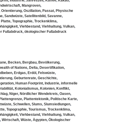
print
,
Industrie
,
Jahreszeit
,
Kaffee
,
Kakao
,
ndwirtschaft
,
Mangroven
,
,
Orientierung
,
Oszillation
,
Passat
,
Physische
ne
,
Sandwüste
,
Satellitenbild
,
Savanne
,
 Platte
,
Topographie
,
Trockenklima
,
hängigkeit
,
Viehbestand
,
Viehhaltung
,
Vulkan
,
er Fußabdruck
,
ökologischer Fußabdruck
ane
,
Becken
,
Bergbau
,
Bevölkerung
,
alth of Nations
,
Delta
,
Desertifikation
,
rdbeben
,
Erdgas
,
Erdöl
,
Felswüste
,
tierung
,
Geburtenrate
,
Geschichte
,
getation
,
Human Footprint
,
Industrie
,
informelle
iabilität
,
Kolonialismus
,
Kolonien
,
Konflikt
,
chlag
,
Niger
,
Nördlicher Wendekreis
,
Oasen
,
Plattengrenze
,
Plattentektonik
,
Politische Karte
,
ttwüste
,
Schwellen
,
Slums
,
Slumsiedlungen
,
tte
,
Topographie
,
Tourismus
,
Trockenklima
,
hängigkeit
,
Viehbestand
,
Viehhaltung
,
Vulkan
,
,
Wirtschaft
,
Wüste
,
Ägypten
,
Ökologischer