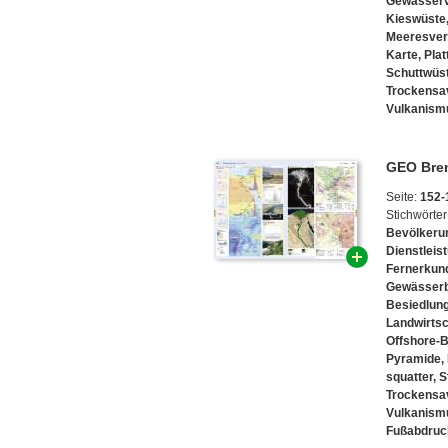
Gewässer
Kieswüste
Meeresve
Karte
,
Pla
Schuttwüs
Trockensa
Vulkanism
GEO Brenn
Seite:
152-
Stichwörter
Bevölker
Dienstleis
Fernerkun
Gewässerb
Besiedlun
Landwirtsc
Offshore-B
Pyramide
,
squatter
,
S
Trockensa
Vulkanism
Fußabdruc