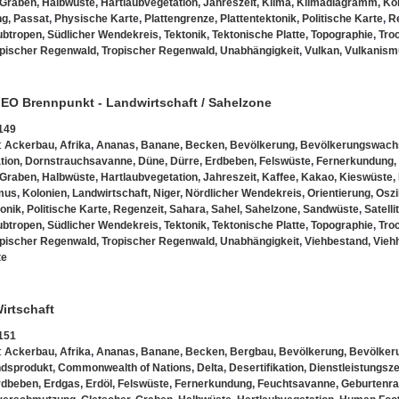
Graben
,
Halbwüste
,
Hartlaubvegetation
,
Jahreszeit
,
Klima
,
Klimadiagramm
,
Ko
ng
,
Passat
,
Physische Karte
,
Plattengrenze
,
Plattentektonik
,
Politische Karte
,
R
ubtropen
,
Südlicher Wendekreis
,
Tektonik
,
Tektonische Platte
,
Topographie
,
Tro
opischer Regenwald
,
Tropischer Regenwald
,
Unabhängigkeit
,
Vulkan
,
Vulkanism
 GEO Brennpunkt - Landwirtschaft / Sahelzone
149
:
Ackerbau
,
Afrika
,
Ananas
,
Banane
,
Becken
,
Bevölkerung
,
Bevölkerungswac
tion
,
Dornstrauchsavanne
,
Düne
,
Dürre
,
Erdbeben
,
Felswüste
,
Fernerkundung
,
Graben
,
Halbwüste
,
Hartlaubvegetation
,
Jahreszeit
,
Kaffee
,
Kakao
,
Kieswüste
,
smus
,
Kolonien
,
Landwirtschaft
,
Niger
,
Nördlicher Wendekreis
,
Orientierung
,
Oszi
tonik
,
Politische Karte
,
Regenzeit
,
Sahara
,
Sahel
,
Sahelzone
,
Sandwüste
,
Satelli
ubtropen
,
Südlicher Wendekreis
,
Tektonik
,
Tektonische Platte
,
Topographie
,
Tro
opischer Regenwald
,
Tropischer Regenwald
,
Unabhängigkeit
,
Viehbestand
,
Vieh
te
Wirtschaft
151
:
Ackerbau
,
Afrika
,
Ananas
,
Banane
,
Becken
,
Bergbau
,
Bevölkerung
,
Bevölker
ndsprodukt
,
Commonwealth of Nations
,
Delta
,
Desertifikation
,
Dienstleistungsz
rdbeben
,
Erdgas
,
Erdöl
,
Felswüste
,
Fernerkundung
,
Feuchtsavanne
,
Geburtenra