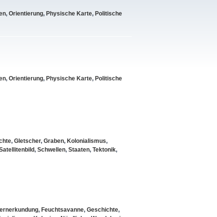
en
,
Orientierung
,
Physische Karte
,
Politische
en
,
Orientierung
,
Physische Karte
,
Politische
chte
,
Gletscher
,
Graben
,
Kolonialismus
,
Satellitenbild
,
Schwellen
,
Staaten
,
Tektonik
,
ernerkundung
,
Feuchtsavanne
,
Geschichte
,