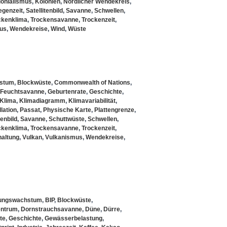
lonialismus
,
Kolonien
,
Nördlicher Wendekreis
,
egenzeit
,
Satellitenbild
,
Savanne
,
Schwellen
,
ckenklima
,
Trockensavanne
,
Trockenzeit
,
us
,
Wendekreise
,
Wind
,
Wüste
hstum
,
Blockwüste
,
Commonwealth of Nations
,
Feuchtsavanne
,
Geburtenrate
,
Geschichte
,
Klima
,
Klimadiagramm
,
Klimavariabilität
,
llation
,
Passat
,
Physische Karte
,
Plattengrenze
,
tenbild
,
Savanne
,
Schuttwüste
,
Schwellen
,
ckenklima
,
Trockensavanne
,
Trockenzeit
,
haltung
,
Vulkan
,
Vulkanismus
,
Wendekreise
,
ungswachstum
,
BIP
,
Blockwüste
,
entrum
,
Dornstrauchsavanne
,
Düne
,
Dürre
,
te
,
Geschichte
,
Gewässerbelastung
,