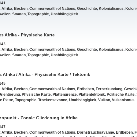
141
:
Afrika
,
Becken
,
Commonwealth of Nations
,
Geschichte
,
Kolonialismus
,
Koloni
wellen
,
Staaten
,
Topographie
,
Unabhängigkeit
s Afrika - Physische Karte
143
:
Afrika
,
Becken
,
Commonwealth of Nations
,
Geschichte
,
Kolonialismus
,
Koloni
wellen
,
Staaten
,
Topographie
,
Unabhängigkeit
 Afrika / Afrika - Physische Karte / Tektonik
145
:
Afrika
,
Becken
,
Commonwealth of Nations
,
Erdbeben
,
Fernerkundung
,
Geschi
rientierung
,
Physische Karte
,
Plattengrenze
,
Plattentektonik
,
Politische Karte
,
e Platte
,
Topographie
,
Trockensavanne
,
Unabhängigkeit
,
Vulkan
,
Vulkanismus
npunkt - Zonale Gliederung in Afrika
147
:
Afrika
,
Becken
,
Commonwealth of Nations
,
Dornstrauchsavanne
,
Erdbeben
,
F