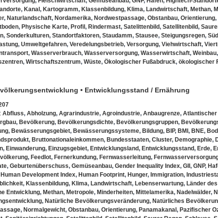
rversorgung
,
Fleischwirtschaft
,
Gemüseanbau
,
GNP
,
Hafen
,
Hightech-Standort
tandorte
,
Kanal
,
Kartogramm
,
Klassenbildung
,
Klima
,
Landwirtschaft
,
Methan
,
M
er
,
Naturlandschaft
,
Nordamerika
,
Nordwestpassage
,
Obstanbau
,
Orientierung
,
tboden
,
Physische Karte
,
Profil
,
Rindermast
,
Satelittenbild
,
Satellitenbild
,
Saure
on
,
Sonderkulturen
,
Standortfaktoren
,
Staudamm
,
Stausee
,
Steigungsregen
,
Süd
astung
,
Umweltgefahren
,
Veredelungsbetrieb
,
Versorgung
,
Viehwirtschaft
,
Vier
ntransport
,
Wasserverbrauch
,
Wasserversorgung
,
Wasserwirtschaft
,
Weinbau
szentren
,
Wirtschaftszentrum
,
Wüste
,
Ökologischer Fußabdruck
,
ökologischer
evölkerungsentwicklung • Entwicklungsstand / Ernährung
207
:
Abfluss
,
Abholzung
,
Agrarindustrie
,
Agroindustrie
,
Anbaugrenze
,
Atlantische
rgbau
,
Bevölkerung
,
Bevölkerungsdichte
,
Bevölkerungsgruppen
,
Bevölkerungs
ung
,
Bewässerungsgebiet
,
Bewässerungssysteme
,
Bildung
,
BIP
,
BMI
,
BNE
,
Bod
ndsprodukt
,
Bruttonationaleinkommen
,
Bundesstaaten
,
Cluster
,
Demographie
,
n
,
Einwanderung
,
Einzugsgebiet
,
Entwicklungsland
,
Entwicklungsstand
,
Erde
,
E
evölkerung
,
Feedlot
,
Fernerkundung
,
Fernwasserleitung
,
Fernwasserversorgun
ate
,
Geburtenüberschuss
,
Gemüseanbau
,
Gender Inequality Index
,
GII
,
GNP
,
Haf
,
Human Development Index
,
Human Footprint
,
Hunger
,
Immigration
,
Industriest
blichkeit
,
Klassenbildung
,
Klima
,
Landwirtschaft
,
Lebenserwartung
,
Länder des
he Entwicklung
,
Methan
,
Metropole
,
Minderheiten
,
Mittelamerika
,
Nadelwälder
,
N
ngsentwicklung
,
Natürliche Bevölkerungsveränderung
,
Natürliches Bevölkeru
passage
,
Normalgewicht
,
Obstanbau
,
Orientierung
,
Panamakanal
,
Pazifischer O