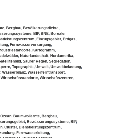
nte
,
Bergbau
,
Bevölkerungsdichte
,
sserungssysteme
,
BIP
,
BNE
,
Borealer
nstleistungszentrum
,
Einzugsgebiet
,
Erdgas
,
itung
,
Fernwasserversorgung
,
ndustriestandorte
,
Kartogramm
,
adelwälder
,
Naturlandschaft
,
Nordamerika
,
Satellitenbild
,
Saurer Regen
,
Segregation
,
sperre
,
Topographie
,
Umwelt
,
Umweltbelastung
,
r
,
Wasserbilanz
,
Wasserferntransport
,
,
Wirtschaftsstandorte
,
Wirtschaftszentren
,
r Ozean
,
Baumwollernte
,
Bergbau
,
serungsgebiet
,
Bewässerungssysteme
,
BIP
,
en
,
Cluster
,
Dienstleistungszentrum
,
rkundung
,
Fernwasserleitung
,