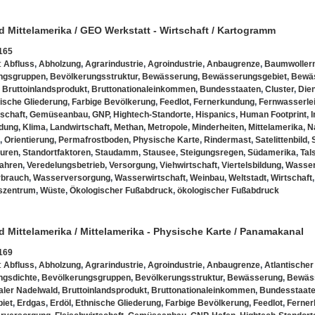
d Mittelamerika / GEO Werkstatt - Wirtschaft / Kartogramm
165
:
Abfluss
,
Abholzung
,
Agrarindustrie
,
Agroindustrie
,
Anbaugrenze
,
Baumwoller
ngsgruppen
,
Bevölkerungsstruktur
,
Bewässerung
,
Bewässerungsgebiet
,
Bewä
,
Bruttoinlandsprodukt
,
Bruttonationaleinkommen
,
Bundesstaaten
,
Cluster
,
Die
ische Gliederung
,
Farbige Bevölkerung
,
Feedlot
,
Fernerkundung
,
Fernwasserle
tschaft
,
Gemüseanbau
,
GNP
,
Hightech-Standorte
,
Hispanics
,
Human Footprint
,
I
ldung
,
Klima
,
Landwirtschaft
,
Methan
,
Metropole
,
Minderheiten
,
Mittelamerika
,
N
,
Orientierung
,
Permafrostboden
,
Physische Karte
,
Rindermast
,
Satelittenbild
,
turen
,
Standortfaktoren
,
Staudamm
,
Stausee
,
Steigungsregen
,
Südamerika
,
Tal
ahren
,
Veredelungsbetrieb
,
Versorgung
,
Viehwirtschaft
,
Viertelsbildung
,
Wasse
brauch
,
Wasserversorgung
,
Wasserwirtschaft
,
Weinbau
,
Weltstadt
,
Wirtschaft
tszentrum
,
Wüste
,
Ökologischer Fußabdruck
,
ökologischer Fußabdruck
d Mittelamerika / Mittelamerika - Physische Karte / Panamakanal
169
:
Abfluss
,
Abholzung
,
Agrarindustrie
,
Agroindustrie
,
Anbaugrenze
,
Atlantische
ngsdichte
,
Bevölkerungsgruppen
,
Bevölkerungsstruktur
,
Bewässerung
,
Bewäs
aler Nadelwald
,
Bruttoinlandsprodukt
,
Bruttonationaleinkommen
,
Bundesstaat
iet
,
Erdgas
,
Erdöl
,
Ethnische Gliederung
,
Farbige Bevölkerung
,
Feedlot
,
Ferne