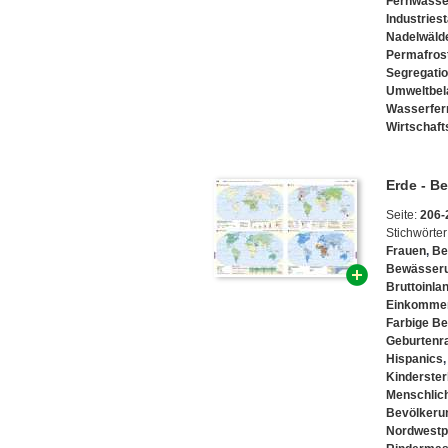
Fernwasse
Industries
Nadelwäld
Permafros
Segregati
Umweltbel
Wasserfer
Wirtschaft
Erde - B
Seite:
206-
Stichwörter
Frauen
,
Be
Bewässer
Bruttoinla
Einkomme
Farbige B
Geburtenr
Hispanics
Kinderster
Menschlic
Bevölkeru
Nordwest