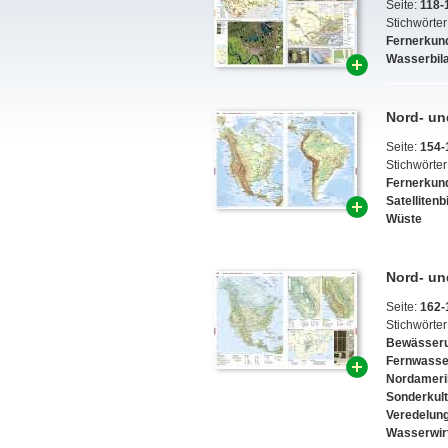
Seite:
118-
Stichwörter
Fernerkun
Wasserbil
Nord- un
Seite:
154-
Stichwörter
Fernerkun
Satellitenb
Wüste
Nord- un
Seite:
162-
Stichwörter
Bewässeru
Fernwasse
Nordameri
Sonderkul
Veredelung
Wasserwir