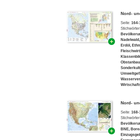
Nord- un
Seite:
164-
Stichwörter
Bevölkeru
Nadelwald
Erdöl
,
Ethn
Fleischwir
Klassenbi
Obstanbau
Sonderkul
Umweltgef
Wasserver
Wirtschaf
Nord- un
Seite:
168-
Stichwörter
Bevölkeru
BNE
,
Bore
Einzugsgeb