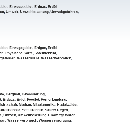
biet
,
Einzugsgebiet
,
Erdgas
,
Erdöl
,
gen
,
Umwelt
,
Umweltbelastung
,
Umweltgefahren
,
biet
,
Einzugsgebiet
,
Erdgas
,
Erdöl
,
en
,
Physische Karte
,
Satelittenbild
,
gefahren
,
Wasserbilanz
,
Wasserverbrauch
,
nte
,
Bergbau
,
Bewässerung
,
t
,
Erdgas
,
Erdöl
,
Feedlot
,
Fernerkundung
,
wirtschaft
,
Methan
,
Mittelamerika
,
Nadelwälder
,
Satelittenbild
,
Satellitenbild
,
Saurer Regen
,
e
,
Umwelt
,
Umweltbelastung
,
Umweltgefahren
,
port
,
Wasserverbrauch
,
Wasserversorgung
,