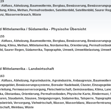
119
:
Abfluss
,
Abholzung
,
Baumwollernte
,
Bergbau
,
Bewässerung
,
Bewässerungsge
dung
,
Klima
,
Methan
,
Permafrostboden
,
Satelittenbild
,
Satellitenbild
,
Saurer Re
anz
,
Wasserverbrauch
,
Wüste
d Mittelamerika / Südamerika - Physische Übersicht
155
:
Abfluss
,
Abholzung
,
Baumwollernte
,
Bergbau
,
Bewässerung
,
Bewässerungsge
dung
,
Klima
,
Methan
,
Mittelamerika
,
Nordamerika
,
Orientierung
,
Permafrostbod
ild
,
Saurer Regen
,
Südamerika
,
Topographie
,
Umwelt
,
Umweltbelastung
,
Umwelt
d Mittelamerika - Landwirtschaft
163
:
Abfluss
,
Abholzung
,
Agrarindustrie
,
Agroindustrie
,
Anbaugrenze
,
Baumwoller
ngsgebiet
,
Bewässerungssysteme
,
Borealer Nadelwald
,
Cluster
,
Einzugsgebie
rleitung
,
Fernwasserversorgung
,
Fleischwirtschaft
,
Gemüseanbau
,
Klima
,
Land
ka
,
Obstanbau
,
Orientierung
,
Permafrostboden
,
Physische Karte
,
Rindermast
,
turen
,
Staudamm
,
Stausee
,
Steigungsregen
,
Südamerika
,
Talsperre
,
Topographi
sbetrieb
,
Versorgung
,
Viehwirtschaft
,
Wasser
,
Wasserbilanz
,
Wasserferntrans
tschaft
,
Weinbau
,
Wüste