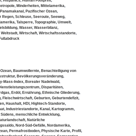
e
,
Hispanics
,
Human Footprint
,
etropole
,
Minderheiten
,
Mittelamerika
,
Panamakanal
,
Pazifischer Ozean
,
r Regen
,
Schleuse
,
Seeroute
,
Seeweg
,
amerika
,
Talsperre
,
Topographie
,
Umwelt
,
telsbildung
,
Wasser
,
Wasserbilanz
,
,
Weltstadt
,
Wirtschaft
,
Wirtschaftsstandorte
,
 Fußabdruck
r Ozean
,
Baumwollernte
,
Benachteiligung von
struktur
,
Bevölkerungsveränderung
,
y-Mass-Index
,
Borealer Nadelwald
,
Dienstleistungszentrum
,
Disparitäten
,
rdgas
,
Erdöl
,
Ernährung
,
Ethnische Gliederung
,
g
,
Fleischwirtschaft
,
Geburten
,
Geburtendefizit
,
en
,
Haushalt
,
HDI
,
Hightech-Standorte
,
aat
,
Industriestandorte
,
Kanal
,
Kartogramm
,
 Südens
,
menschliche Entwicklung
,
aturlandschaft
,
Natürliche
ngssaldo
,
Nord-Süd-Gefälle
,
Nordamerika
,
zean
,
Permafrostboden
,
Physische Karte
,
Profil
,