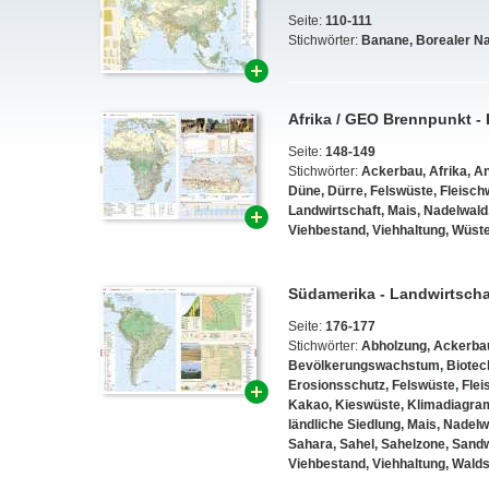
Seite:
110-111
Stichwörter:
Banane
,
Borealer N
Afrika / GEO Brennpunkt - 
Seite:
148-149
Stichwörter:
Ackerbau
,
Afrika
,
A
Düne
,
Dürre
,
Felswüste
,
Fleisch
Landwirtschaft
,
Mais
,
Nadelwald
Viehbestand
,
Viehhaltung
,
Wüst
Südamerika - Landwirtscha
Seite:
176-177
Stichwörter:
Abholzung
,
Ackerba
Bevölkerungswachstum
,
Biotec
Erosionsschutz
,
Felswüste
,
Flei
Kakao
,
Kieswüste
,
Klimadiagr
ländliche Siedlung
,
Mais
,
Nadelw
Sahara
,
Sahel
,
Sahelzone
,
Sand
Viehbestand
,
Viehhaltung
,
Walds