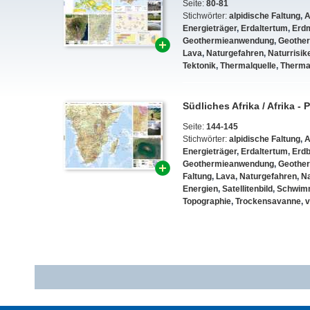
Seite:
80-81
Stichwörter:
alpidische Faltung
,
A
Energieträger
,
Erdaltertum
,
Erdm
Geothermieanwendung
,
Geother
Lava
,
Naturgefahren
,
Naturrisik
Tektonik
,
Thermalquelle
,
Therma
Südliches Afrika / Afrika -
Seite:
144-145
Stichwörter:
alpidische Faltung
,
A
Energieträger
,
Erdaltertum
,
Erd
Geothermieanwendung
,
Geother
Faltung
,
Lava
,
Naturgefahren
,
Na
Energien
,
Satellitenbild
,
Schwim
Topographie
,
Trockensavanne
,
v