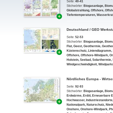
Seite:
40-41
Stichwörter:
Biogasanlage
,
Biom
Globalstrahlung
,
Offshore
,
Offsh
Tiefentemperaturen
,
Wasserkraf
Deutschland / GEO Werkst
Seite:
52-53
Stichwörter:
Biogasanlage
,
Biom
Flut
,
Geest
,
Geothermie
,
Geothe
Küstenschutz
,
Liniendiagramm
,
Offshore
,
Offshore-Windpark
,
On
Holstein
,
Seebad
,
Solarthermie
,
Windgeschwindigkeit
,
Windpark
Nördliches Europa - Wirtsc
Seite:
92-93
Stichwörter:
Biogasanlage
,
Biom
Erdwärme
,
Erdöl
,
Erneuerbare E
Hochwasser
,
Industriestandorte
Nationalpark
,
Naturschutz
,
Nied
Onshore
,
Onshore-Windpark
,
Ph