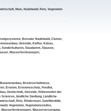
wirtschaft
,
Mais
,
Nadelwald
,
Reis
,
Vegetation
rungssysteme
,
Borealer Nadelwald
,
Cluster
,
emüseanbau
,
Getreide
,
Kaffee
,
Kakao
,
d
,
Sonderkulturen
,
Staudamm
,
Stausee
,
asser
,
Wasserferntransport
,
Bananenanbau
,
Besitzverhältnisse
,
ter
,
Erosion
,
Erosionsschutz
,
Feedlot
,
bau
,
Gentechnik
,
Getreide
,
Höhenstufen der
e Sciences
,
ländliche Siedlung
,
Ländliche
wirtschaft
,
Reis
,
Rindermast
,
Satellitenbild
,
nwald
,
Vegetation
,
Vegetationsstufen
,
,
Wasserferntransport
,
Wasserversorgung
,