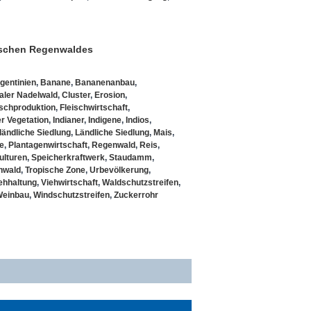
ischen Regenwaldes
gentinien
,
Banane
,
Bananenanbau
,
aler Nadelwald
,
Cluster
,
Erosion
,
ischproduktion
,
Fleischwirtschaft
,
r Vegetation
,
Indianer
,
Indigene
,
Indios
,
ländliche Siedlung
,
Ländliche Siedlung
,
Mais
,
e
,
Plantagenwirtschaft
,
Regenwald
,
Reis
,
ulturen
,
Speicherkraftwerk
,
Staudamm
,
nwald
,
Tropische Zone
,
Urbevölkerung
,
ehhaltung
,
Viehwirtschaft
,
Waldschutzstreifen
,
einbau
,
Windschutzstreifen
,
Zuckerrohr