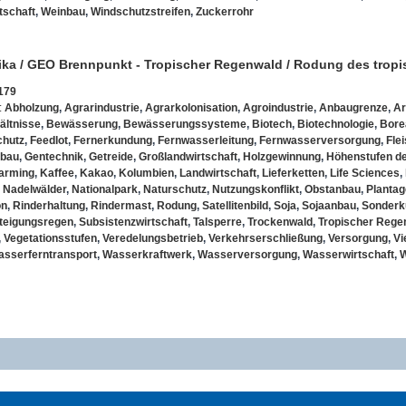
tschaft
,
Weinbau
,
Windschutzstreifen
,
Zuckerrohr
ka / GEO Brennpunkt - Tropischer Regenwald / Rodung des trop
179
:
Abholzung
,
Agrarindustrie
,
Agrarkolonisation
,
Agroindustrie
,
Anbaugrenze
,
Ar
ältnisse
,
Bewässerung
,
Bewässerungssysteme
,
Biotech
,
Biotechnologie
,
Bore
chutz
,
Feedlot
,
Fernerkundung
,
Fernwasserleitung
,
Fernwasserversorgung
,
Fle
bau
,
Gentechnik
,
Getreide
,
Großlandwirtschaft
,
Holzgewinnung
,
Höhenstufen de
farming
,
Kaffee
,
Kakao
,
Kolumbien
,
Landwirtschaft
,
Lieferketten
,
Life Sciences
,
,
Nadelwälder
,
Nationalpark
,
Naturschutz
,
Nutzungskonflikt
,
Obstanbau
,
Plantag
on
,
Rinderhaltung
,
Rindermast
,
Rodung
,
Satellitenbild
,
Soja
,
Sojaanbau
,
Sonderk
teigungsregen
,
Subsistenzwirtschaft
,
Talsperre
,
Trockenwald
,
Tropischer Rege
,
Vegetationsstufen
,
Veredelungsbetrieb
,
Verkehrserschließung
,
Versorgung
,
Vi
sserferntransport
,
Wasserkraftwerk
,
Wasserversorgung
,
Wasserwirtschaft
,
W