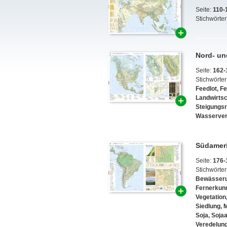
Seite:
110-
Stichwörter
Nord- un
Seite:
162-
Stichwörter
Feedlot
,
Fe
Landwirtsc
Steigungs
Wasserver
Südameri
Seite:
176-
Stichwörter
Bewässer
Fernerkun
Vegetation
Siedlung
,
M
Soja
,
Soja
Veredelung