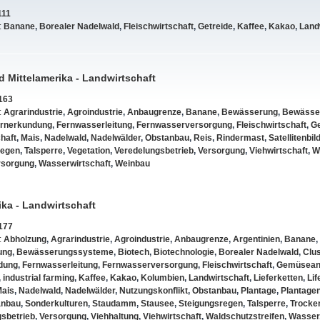
111
:
Banane
,
Borealer Nadelwald
,
Fleischwirtschaft
,
Getreide
,
Kaffee
,
Kakao
,
Land
d Mittelamerika - Landwirtschaft
163
:
Agrarindustrie
,
Agroindustrie
,
Anbaugrenze
,
Banane
,
Bewässerung
,
Bewässe
rnerkundung
,
Fernwasserleitung
,
Fernwasserversorgung
,
Fleischwirtschaft
,
G
haft
,
Mais
,
Nadelwald
,
Nadelwälder
,
Obstanbau
,
Reis
,
Rindermast
,
Satellitenbil
regen
,
Talsperre
,
Vegetation
,
Veredelungsbetrieb
,
Versorgung
,
Viehwirtschaft
,
W
sorgung
,
Wasserwirtschaft
,
Weinbau
ka - Landwirtschaft
177
:
Abholzung
,
Agrarindustrie
,
Agroindustrie
,
Anbaugrenze
,
Argentinien
,
Banane
,
ung
,
Bewässerungssysteme
,
Biotech
,
Biotechnologie
,
Borealer Nadelwald
,
Clus
dung
,
Fernwasserleitung
,
Fernwasserversorgung
,
Fleischwirtschaft
,
Gemüsean
,
industrial farming
,
Kaffee
,
Kakao
,
Kolumbien
,
Landwirtschaft
,
Lieferketten
,
Lif
ais
,
Nadelwald
,
Nadelwälder
,
Nutzungskonflikt
,
Obstanbau
,
Plantage
,
Plantagen
anbau
,
Sonderkulturen
,
Staudamm
,
Stausee
,
Steigungsregen
,
Talsperre
,
Trocke
sbetrieb
,
Versorgung
,
Viehhaltung
,
Viehwirtschaft
,
Waldschutzstreifen
,
Wasser