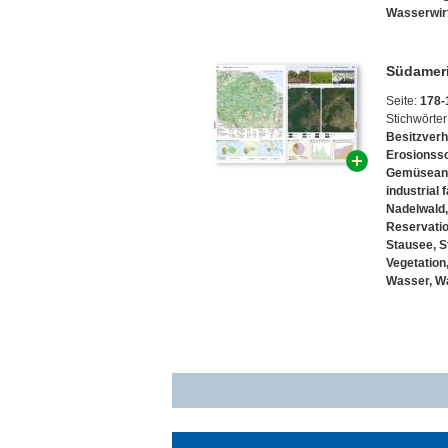
Wasserwir
Südameri
Seite:
178-
Stichwörter
Besitzverh
Erosionss
Gemüsean
industrial 
Nadelwald
Reservati
Stausee
,
S
Vegetation
Wasser
,
Wa