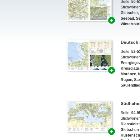
Seite:
50-5
Stichwörter
Gletscher
,
Seebad
,
S
Wintertou
Deutschl
Seite:
52-5
Stichwörter
Energiege
Kreisdiag
Moränen
,
Rügen
,
Sa
Säulendi
Südliche
Seite:
94-9
Stichwörter
Dienstleis
Gletscher
Küstensch