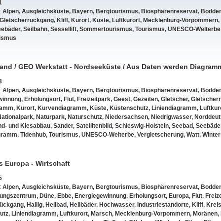
1
:
Alpen
,
Ausgleichsküste
,
Bayern
,
Bergtourismus
,
Biosphärenreservat
,
Bodde
Gletscherrückgang
,
Kliff
,
Kurort
,
Küste
,
Luftkurort
,
Mecklenburg-Vorpommern
,
eebäder
,
Seilbahn
,
Sessellift
,
Sommertourismus
,
Tourismus
,
UNESCO-Welterbe
rismus
and / GEO Werkstatt - Nordseeküste / Aus Daten werden Diagram
3
:
Alpen
,
Ausgleichsküste
,
Bayern
,
Bergtourismus
,
Biosphärenreservat
,
Bodde
winnung
,
Erholungsort
,
Flut
,
Freizeitpark
,
Geest
,
Gezeiten
,
Gletscher
,
Gletscher
ramm
,
Kurort
,
Kurvendiagramm
,
Küste
,
Küstenschutz
,
Liniendiagramm
,
Luftkur
Nationalpark
,
Naturpark
,
Naturschutz
,
Niedersachsen
,
Niedrigwasser
,
Norddeut
nd- und Kiesabbau
,
Sander
,
Satellitenbild
,
Schleswig-Holstein
,
Seebad
,
Seebäde
agramm
,
Tidenhub
,
Tourismus
,
UNESCO-Welterbe
,
Vergletscherung
,
Watt
,
Winter
s Europa - Wirtschaft
5
:
Alpen
,
Ausgleichsküste
,
Bayern
,
Bergtourismus
,
Biosphärenreservat
,
Bodde
tungszentrum
,
Düne
,
Ebbe
,
Energiegewinnung
,
Erholungsort
,
Europa
,
Flut
,
Freiz
rückgang
,
Hallig
,
Heilbad
,
Heilbäder
,
Hochwasser
,
Industriestandorte
,
Kliff
,
Krei
utz
,
Liniendiagramm
,
Luftkurort
,
Marsch
,
Mecklenburg-Vorpommern
,
Moränen
,