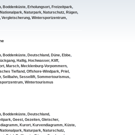
n
,
Boddenküste
,
Erholungsort
,
Freizeitpark
,
Nationalpark
,
Naturpark
,
Naturschutz
,
Rügen
,
,
Vergletscherung
,
Wintersportzentrum
,
me
n
,
Boddenküste
,
Deutschland
,
Düne
,
Ebbe
,
rückgang
,
Hallig
,
Hochwasser
,
Kliff
,
ort
,
Marsch
,
Mecklenburg-Vorpommern
,
sches Tiefland
,
Offshore-Windpark
,
Priel
,
r
,
Seilbahn
,
Sessellift
,
Sommertourismus
,
sportzentrum
,
Wintertourismus
n
,
Boddenküste
,
Deutschland
,
eitpark
,
Geest
,
Gezeiten
,
Gletscher
,
sdiagramm
,
Kurort
,
Kurvendiagramm
,
Küste
,
Nationalpark
,
Naturpark
,
Naturschutz
,