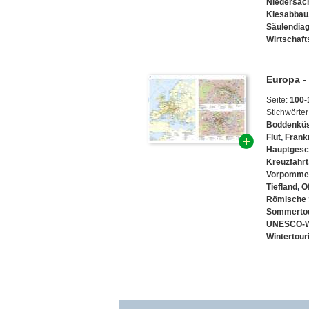
Niedersac
Kiesabbau
Säulendi
Wirtschaft
Europa -
Seite:
100-
Stichwörter
Boddenkü
Flut
,
Frank
Hauptgesc
Kreuzfahrt
Vorpomme
Tiefland
,
O
Römische 
Sommerto
UNESCO-W
Wintertou