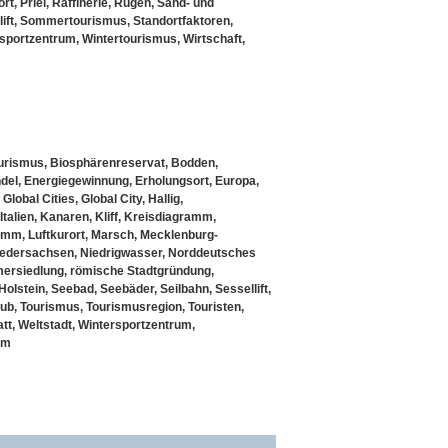
ort
,
Priel
,
Raffinerie
,
Rügen
,
Sand- und
ift
,
Sommertourismus
,
Standortfaktoren
,
sportzentrum
,
Wintertourismus
,
Wirtschaft
,
urismus
,
Biosphärenreservat
,
Bodden
,
del
,
Energiegewinnung
,
Erholungsort
,
Europa
,
,
Global Cities
,
Global City
,
Hallig
,
Italien
,
Kanaren
,
Kliff
,
Kreisdiagramm
,
ramm
,
Luftkurort
,
Marsch
,
Mecklenburg-
iedersachsen
,
Niedrigwasser
,
Norddeutsches
ersiedlung
,
römische Stadtgründung
,
Holstein
,
Seebad
,
Seebäder
,
Seilbahn
,
Sessellift
,
hub
,
Tourismus
,
Tourismusregion
,
Touristen
,
tt
,
Weltstadt
,
Wintersportzentrum
,
um