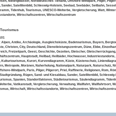
hsen
,
Niedrigwasser
,
Norddeutsches Tiefland
,
Offshore-Windpark
,
Pilger
,
Pilger
,
Sander
,
Satellitenbild
,
Schleswig-Holstein
,
Seebad
,
Seebäder
,
Seilbahn
,
Sessell
agramm
,
Tidenhub
,
Tourismus
,
UNESCO-Welterbe
,
Vergletscherung
,
Watt
,
Winter
sstandorte
,
Wirtschaftszentren
,
Wirtschaftszentrum
 Tourismus
101
:
Alpen
,
Antike
,
Archäologie
,
Ausgleichsküste
,
Badetourismus
,
Bayern
,
Bergto
ste
,
Christen
,
City
,
Deutschland
,
Dienstleistungszentrum
,
Düne
,
Ebbe
,
Einzelhan
reich
,
Freizeitpark
,
Geest
,
Geschichte
,
Gezeiten
,
Gletscher
,
Gletscherrückgang
häftszentrum
,
Hauptstadt
,
Heilbad
,
Heilbäder
,
Hochwasser
,
Industriestandorte
,
,
Kulturtourismus
,
Kurort
,
Kurvendiagramm
,
Küste
,
Küstenschutz
,
Liniendiag
rn
,
Metropole
,
Moränen
,
Naherholung
,
Nationalpark
,
Naturpark
,
Naturschutz
,
N
ffshore-Windpark
,
Paris
,
Pilger
,
Pilgerort
,
Priel
,
Raffinerie
,
Religionen
,
Rom
,
Röm
Stadtgründung
,
Rügen
,
Sand- und Kiesabbau
,
Sander
,
Satellitenbild
,
Schleswig-
urismus
,
Spanien
,
Standortfaktoren
,
Städtetourismus
,
Säulendiagramm
,
Tiden
elterbe
,
Vatikanstadt
,
Vergletscherung
,
Verwaltung
,
Wallfahrt
,
Wallfahrtsort
,
Wa
rismus
,
Wirtschaft
,
Wirtschaftsstandorte
,
Wirtschaftszentren
,
Wirtschaftszentr