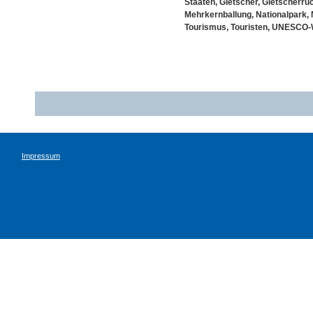
Staaten
,
Gletscher
,
Gletscherrü
Mehrkernballung
,
Nationalpark
,
Tourismus
,
Touristen
,
UNESCO-W
Impressum