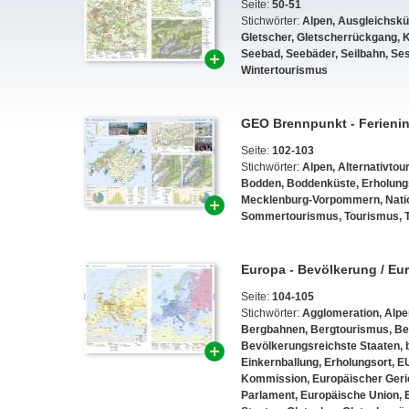
Seite:
50-51
Stichwörter:
Alpen
,
Ausgleichskü
Gletscher
,
Gletscherrückgang
,
K
Seebad
,
Seebäder
,
Seilbahn
,
Ses
Wintertourismus
GEO Brennpunkt - Ferienin
Seite:
102-103
Stichwörter:
Alpen
,
Alternativtou
Bodden
,
Boddenküste
,
Erholung
Mecklenburg-Vorpommern
,
Nati
Sommertourismus
,
Tourismus
,
Europa - Bevölkerung / Eu
Seite:
104-105
Stichwörter:
Agglomeration
,
Alpe
Bergbahnen
,
Bergtourismus
,
Be
Bevölkerungsreichste Staaten
,
Einkernballung
,
Erholungsort
,
E
Kommission
,
Europäischer Geri
Parlament
,
Europäische Union
,