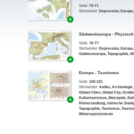
Seite:
70-71
Stichwörter:
Depression
,
Europa
Südwesteuropa - Physisch
Seite:
76-77
Stichwörter:
Depression
,
Europa
Südwesteuropa
,
Topographie
,
W
Europa - Tourismus
Seite:
100-101
Stichwörter:
Antike
,
Archäologie
Global Cities
,
Global City
,
Großbr
Kulturtourismus
,
Metropole
,
Nah
Römersiedlung
,
römische Stadt
Topographie
,
Tourismus
,
Touris
Wintersportzentrum