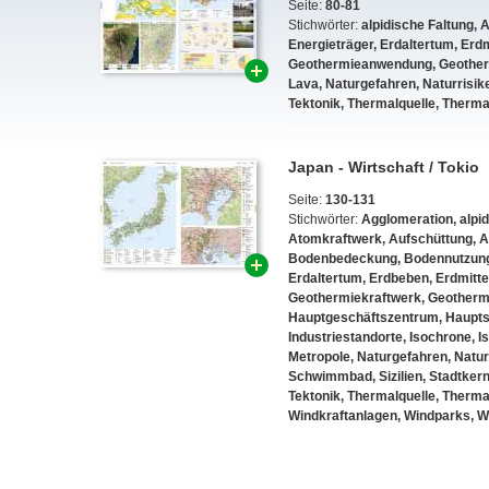
Seite:
80-81
Stichwörter:
alpidische Faltung
,
A
Energieträger
,
Erdaltertum
,
Erdm
Geothermieanwendung
,
Geother
Lava
,
Naturgefahren
,
Naturrisik
Tektonik
,
Thermalquelle
,
Therma
Japan - Wirtschaft / Tokio
Seite:
130-131
Stichwörter:
Agglomeration
,
alpi
Atomkraftwerk
,
Aufschüttung
,
A
Bodenbedeckung
,
Bodennutzun
Erdaltertum
,
Erdbeben
,
Erdmitte
Geothermiekraftwerk
,
Geotherm
Hauptgeschäftszentrum
,
Haupts
Industriestandorte
,
Isochrone
,
I
Metropole
,
Naturgefahren
,
Natur
Schwimmbad
,
Sizilien
,
Stadtker
Tektonik
,
Thermalquelle
,
Therma
Windkraftanlagen
,
Windparks
,
W