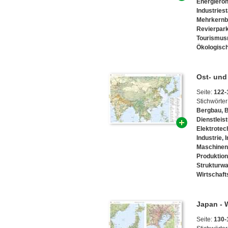
Energieroh
Industries
Mehrkernb
Revierpar
Tourismus
Ökologisc
Ost- und
Seite:
122-
Stichwörter
Bergbau
,
Dienstleis
Elektrotec
Industrie
,
I
Maschine
Produktion
Strukturw
Wirtschaf
Japan - W
Seite:
130-