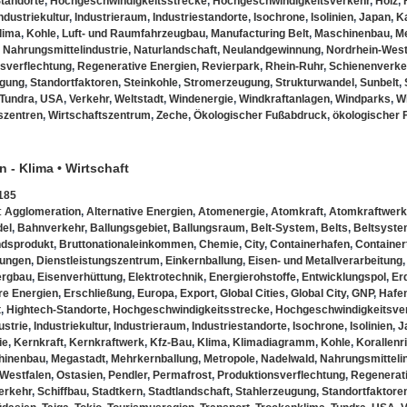
tandorte
,
Hochgeschwindigkeitsstrecke
,
Hochgeschwindigkeitsverkehr
,
Holz
,
ndustriekultur
,
Industrieraum
,
Industriestandorte
,
Isochrone
,
Isolinien
,
Japan
,
K
lima
,
Kohle
,
Luft- und Raumfahrzeugbau
,
Manufacturing Belt
,
Maschinenbau
,
M
,
Nahrungsmittelindustrie
,
Naturlandschaft
,
Neulandgewinnung
,
Nordrhein-West
sverflechtung
,
Regenerative Energien
,
Revierpark
,
Rhein-Ruhr
,
Schienenverke
ugung
,
Standortfaktoren
,
Steinkohle
,
Stromerzeugung
,
Strukturwandel
,
Sunbelt
,
Tundra
,
USA
,
Verkehr
,
Weltstadt
,
Windenergie
,
Windkraftanlagen
,
Windparks
,
Wi
szentren
,
Wirtschaftszentrum
,
Zeche
,
Ökologischer Fußabdruck
,
ökologischer 
n - Klima • Wirtschaft
185
:
Agglomeration
,
Alternative Energien
,
Atomenergie
,
Atomkraft
,
Atomkraftwerk
el
,
Bahnverkehr
,
Ballungsgebiet
,
Ballungsraum
,
Belt-System
,
Belts
,
Beltsyst
ndsprodukt
,
Bruttonationaleinkommen
,
Chemie
,
City
,
Containerhafen
,
Container
tungen
,
Dienstleistungszentrum
,
Einkernballung
,
Eisen- und Metallverarbeitung
ergbau
,
Eisenverhüttung
,
Elektrotechnik
,
Energierohstoffe
,
Entwicklungspol
,
Er
re Energien
,
Erschließung
,
Europa
,
Export
,
Global Cities
,
Global City
,
GNP
,
Hafe
t
,
Hightech-Standorte
,
Hochgeschwindigkeitsstrecke
,
Hochgeschwindigkeitsve
ustrie
,
Industriekultur
,
Industrieraum
,
Industriestandorte
,
Isochrone
,
Isolinien
,
J
ie
,
Kernkraft
,
Kernkraftwerk
,
Kfz-Bau
,
Klima
,
Klimadiagramm
,
Kohle
,
Korallenri
hinenbau
,
Megastadt
,
Mehrkernballung
,
Metropole
,
Nadelwald
,
Nahrungsmittelin
-Westfalen
,
Ostasien
,
Pendler
,
Permafrost
,
Produktionsverflechtung
,
Regenerat
erkehr
,
Schiffbau
,
Stadtkern
,
Stadtlandschaft
,
Stahlerzeugung
,
Standortfaktore