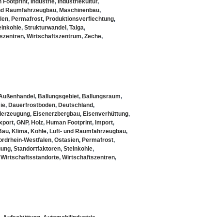
Footprint
,
Industrie
,
Industriekultur
,
und Raumfahrzeugbau
,
Maschinenbau
,
len
,
Permafrost
,
Produktionsverflechtung
,
einkohle
,
Strukturwandel
,
Taiga
,
tszentren
,
Wirtschaftszentrum
,
Zeche
,
Außenhandel
,
Ballungsgebiet
,
Ballungsraum
,
ie
,
Dauerfrostboden
,
Deutschland
,
hlerzeugung
,
Eisenerzbergbau
,
Eisenverhüttung
,
xport
,
GNP
,
Holz
,
Human Footprint
,
Import
,
Bau
,
Klima
,
Kohle
,
Luft- und Raumfahrzeugbau
,
ordrhein-Westfalen
,
Ostasien
,
Permafrost
,
gung
,
Standortfaktoren
,
Steinkohle
,
,
Wirtschaftsstandorte
,
Wirtschaftszentren
,