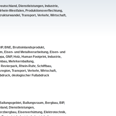
eutschland
,
Dienstleistungen
,
Industrie
,
rhein-Westfalen
,
Produktionsverflechtung
,
trukturwandel
,
Transport
,
Verkehr
,
Wirtschaft
,
IP
,
BNE
,
Bruttoinlandsprodukt
,
um
,
Eisen- und Metallverarbeitung
,
Eisen- und
opa
,
GNP
,
Holz
,
Human Footprint
,
Industrie
,
nbau
,
Mehrkernballung
,
,
Revierpark
,
Rhein-Ruhr
,
Schiffbau
,
sregion
,
Transport
,
Verkehr
,
Wirtschaft
,
abdruck
,
ökologischer Fußabdruck
Ballungsgebiet
,
Ballungsraum
,
Bergbau
,
BIP
,
hland
,
Dienstleistungen
,
erzbergbau
,
Eisenverhüttung
,
Elektrotechnik
,