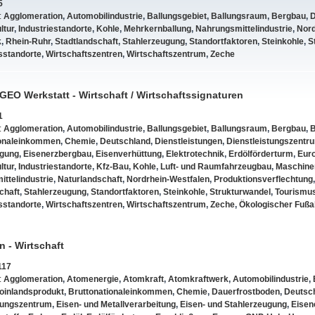
5
:
Agglomeration
,
Automobilindustrie
,
Ballungsgebiet
,
Ballungsraum
,
Bergbau
,
D
ltur
,
Industriestandorte
,
Kohle
,
Mehrkernballung
,
Nahrungsmittelindustrie
,
Nord
k
,
Rhein-Ruhr
,
Stadtlandschaft
,
Stahlerzeugung
,
Standortfaktoren
,
Steinkohle
,
S
sstandorte
,
Wirtschaftszentren
,
Wirtschaftszentrum
,
Zeche
 GEO Werkstatt - Wirtschaft / Wirtschaftssignaturen
1
:
Agglomeration
,
Automobilindustrie
,
Ballungsgebiet
,
Ballungsraum
,
Bergbau
,
B
ionaleinkommen
,
Chemie
,
Deutschland
,
Dienstleistungen
,
Dienstleistungszentr
ugung
,
Eisenerzbergbau
,
Eisenverhüttung
,
Elektrotechnik
,
Erdölförderturm
,
Eur
ltur
,
Industriestandorte
,
Kfz-Bau
,
Kohle
,
Luft- und Raumfahrzeugbau
,
Maschine
ttelindustrie
,
Naturlandschaft
,
Nordrhein-Westfalen
,
Produktionsverflechtung
chaft
,
Stahlerzeugung
,
Standortfaktoren
,
Steinkohle
,
Strukturwandel
,
Tourismu
sstandorte
,
Wirtschaftszentren
,
Wirtschaftszentrum
,
Zeche
,
Ökologischer Fuß
n - Wirtschaft
117
:
Agglomeration
,
Atomenergie
,
Atomkraft
,
Atomkraftwerk
,
Automobilindustrie
,
toinlandsprodukt
,
Bruttonationaleinkommen
,
Chemie
,
Dauerfrostboden
,
Deutsc
tungszentrum
,
Eisen- und Metallverarbeitung
,
Eisen- und Stahlerzeugung
,
Eisen