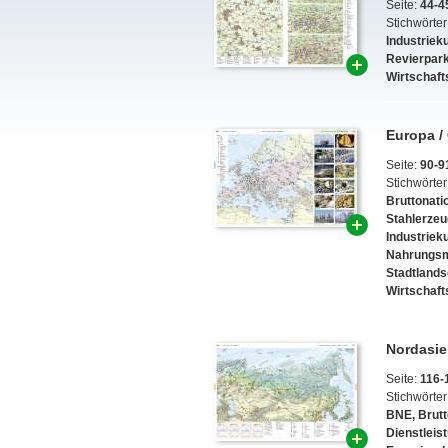
Seite:
44-4
Stichwörter
Industrieku
Revierpar
Wirtschaft
Europa /
Seite:
90-9
Stichwörter
Bruttonat
Stahlerze
Industrieku
Nahrungsmi
Stadtlands
Wirtschaft
Nordasie
Seite:
116-
Stichwörter
BNE
,
Brut
Dienstleis