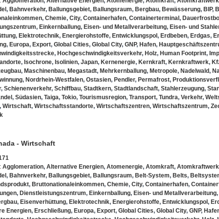
:
Agglomeration
,
Alternative Energien
,
Atomenergie
,
Atomkraft
,
Atomkraftwerk
el
,
Bahnverkehr
,
Ballungsgebiet
,
Ballungsraum
,
Bergbau
,
Bewässerung
,
BIP
,
ionaleinkommen
,
Chemie
,
City
,
Containerhafen
,
Containerterminal
,
Dauerfrostb
tungszentrum
,
Einkernballung
,
Eisen- und Metallverarbeitung
,
Eisen- und Stahl
üttung
,
Elektrotechnik
,
Energierohstoffe
,
Entwicklungspol
,
Erdbeben
,
Erdgas
,
Er
ung
,
Europa
,
Export
,
Global Cities
,
Global City
,
GNP
,
Hafen
,
Hauptgeschäftszent
windigkeitsstrecke
,
Hochgeschwindigkeitsverkehr
,
Holz
,
Human Footprint
,
Imp
tandorte
,
Isochrone
,
Isolinien
,
Japan
,
Kernenergie
,
Kernkraft
,
Kernkraftwerk
,
Kf
zeugbau
,
Maschinenbau
,
Megastadt
,
Mehrkernballung
,
Metropole
,
Nadelwald
,
Na
winnung
,
Nordrhein-Westfalen
,
Ostasien
,
Pendler
,
Permafrost
,
Produktionsverf
r
,
Schienenverkehr
,
Schiffbau
,
Stadtkern
,
Stadtlandschaft
,
Stahlerzeugung
,
Sta
andel
,
Südasien
,
Taiga
,
Tokio
,
Tourismusregion
,
Transport
,
Tundra
,
Verkehr
,
Welt
,
Wirtschaft
,
Wirtschaftsstandorte
,
Wirtschaftszentren
,
Wirtschaftszentrum
,
Ze
k
nada - Wirtschaft
171
:
Agglomeration
,
Alternative Energien
,
Atomenergie
,
Atomkraft
,
Atomkraftwerk
el
,
Bahnverkehr
,
Ballungsgebiet
,
Ballungsraum
,
Belt-System
,
Belts
,
Beltsyst
ndsprodukt
,
Bruttonationaleinkommen
,
Chemie
,
City
,
Containerhafen
,
Container
tungen
,
Dienstleistungszentrum
,
Einkernballung
,
Eisen- und Metallverarbeitung
ergbau
,
Eisenverhüttung
,
Elektrotechnik
,
Energierohstoffe
,
Entwicklungspol
,
Er
re Energien
,
Erschließung
,
Europa
,
Export
,
Global Cities
,
Global City
,
GNP
,
Hafe