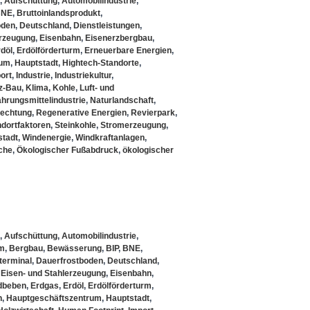
,
Aufschüttung
,
Automobilindustrie
,
BNE
,
Bruttoinlandsprodukt
,
oden
,
Deutschland
,
Dienstleistungen
,
erzeugung
,
Eisenbahn
,
Eisenerzbergbau
,
döl
,
Erdölförderturm
,
Erneuerbare Energien
,
rum
,
Hauptstadt
,
Hightech-Standorte
,
ort
,
Industrie
,
Industriekultur
,
z-Bau
,
Klima
,
Kohle
,
Luft- und
hrungsmittelindustrie
,
Naturlandschaft
,
lechtung
,
Regenerative Energien
,
Revierpark
,
ndortfaktoren
,
Steinkohle
,
Stromerzeugung
,
stadt
,
Windenergie
,
Windkraftanlagen
,
che
,
Ökologischer Fußabdruck
,
ökologischer
,
Aufschüttung
,
Automobilindustrie
,
em
,
Bergbau
,
Bewässerung
,
BIP
,
BNE
,
terminal
,
Dauerfrostboden
,
Deutschland
,
,
Eisen- und Stahlerzeugung
,
Eisenbahn
,
dbeben
,
Erdgas
,
Erdöl
,
Erdölförderturm
,
n
,
Hauptgeschäftszentrum
,
Hauptstadt
,