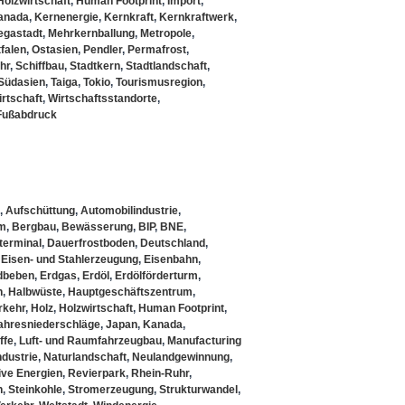
Holzwirtschaft
,
Human Footprint
,
Import
,
anada
,
Kernenergie
,
Kernkraft
,
Kernkraftwerk
,
egastadt
,
Mehrkernballung
,
Metropole
,
falen
,
Ostasien
,
Pendler
,
Permafrost
,
hr
,
Schiffbau
,
Stadtkern
,
Stadtlandschaft
,
Südasien
,
Taiga
,
Tokio
,
Tourismusregion
,
rtschaft
,
Wirtschaftsstandorte
,
Fußabdruck
,
Aufschüttung
,
Automobilindustrie
,
em
,
Bergbau
,
Bewässerung
,
BIP
,
BNE
,
terminal
,
Dauerfrostboden
,
Deutschland
,
,
Eisen- und Stahlerzeugung
,
Eisenbahn
,
dbeben
,
Erdgas
,
Erdöl
,
Erdölförderturm
,
n
,
Halbwüste
,
Hauptgeschäftszentrum
,
rkehr
,
Holz
,
Holzwirtschaft
,
Human Footprint
,
ahresniederschläge
,
Japan
,
Kanada
,
ffe
,
Luft- und Raumfahrzeugbau
,
Manufacturing
dustrie
,
Naturlandschaft
,
Neulandgewinnung
,
ive Energien
,
Revierpark
,
Rhein-Ruhr
,
n
,
Steinkohle
,
Stromerzeugung
,
Strukturwandel
,