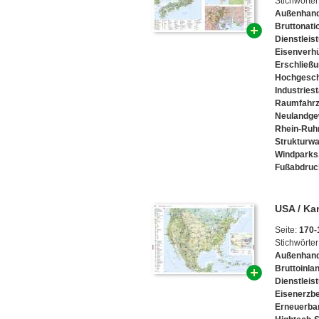
Stichwörter
Außenhand
Bruttonat
Dienstleis
Eisenverh
Erschließ
Hochgesch
Industries
Raumfahr
Neulandge
Rhein-Ruh
Strukturw
Windparks
Fußabdruc
USA / Ka
Seite:
170-
Stichwörter
Außenhand
Bruttoinla
Dienstleis
Eisenerzb
Erneuerba