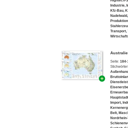
Hightech-S
Industrie
,
I
Kfz-Bau
,
K
Nadelwald
Produktion
Stahlerze
Transport
,
Wirtschaft
Australie
Seite:
184-
Stichwörter
Außenhand
Bruttoinla
Dienstleis
Eisenerzb
Erneuerba
Hauptstad
Import
,
Ind
Kernenerg
Belt
,
Masc
Nordrhein
Schienenv