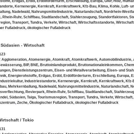
stoffe
,
Erdgas
,
Erdöl
,
Erdölförderturm
,
Erschließung
,
Europa
,
GNP
,
Holz
,
Human 
tandorte
,
Kernenergie
,
Kernkraft
,
Kernkraftwerk
,
Kfz-Bau
,
Klima
,
Kohle
,
Luft- 
allung
,
Nadelwald
,
Nahrungsmittelindustrie
,
Naturlandschaft
,
Nordrhein-Westfa
k
,
Rhein-Ruhr
,
Schiffbau
,
Stadtlandschaft
,
Stahlerzeugung
,
Standortfaktoren
,
St
region
,
Transport
,
Tundra
,
Verkehr
,
Wirtschaft
,
Wirtschaftsstandorte
,
Wirtschaf
her Fußabdruck
,
ökologischer Fußabdruck
 Südasien - Wirtschaft
123
:
Agglomeration
,
Atomenergie
,
Atomkraft
,
Atomkraftwerk
,
Automobilindustrie
,
Bewässerung
,
BIP
,
BNE
,
Bruttoinlandsprodukt
,
Bruttonationaleinkommen
,
Chem
tungen
,
Dienstleistungszentrum
,
Eisen- und Metallverarbeitung
,
Eisen- und Sta
hnik
,
Energierohstoffe
,
Erdgas
,
Erdöl
,
Erdölförderturm
,
Erschließung
,
Europa
,
E
ndustriekultur
,
Industriestandorte
,
Kernenergie
,
Kernkraft
,
Kernkraftwerk
,
Kfz-
nbau
,
Mehrkernballung
,
Nadelwald
,
Nahrungsmittelindustrie
,
Naturlandschaft
,
N
sverflechtung
,
Revierpark
,
Rhein-Ruhr
,
Schiffbau
,
Stadtlandschaft
,
Stahlerzeu
andel
,
Südasien
,
Taiga
,
Tourismusregion
,
Transport
,
Tundra
,
Verkehr
,
Wirtschaft
tszentrum
,
Zeche
,
Ökologischer Fußabdruck
,
ökologischer Fußabdruck
irtschaft / Tokio
131