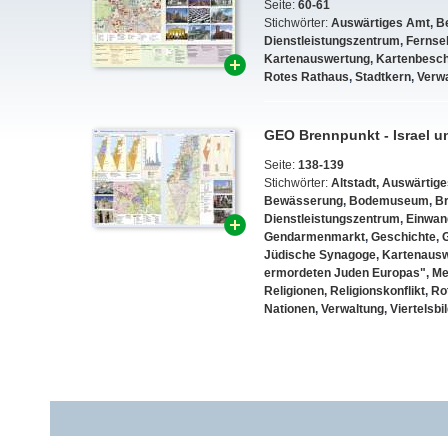
Seite:
60-61
Stichwörter:
Auswärtiges Amt
,
B
Dienstleistungszentrum
,
Fernse
Kartenauswertung
,
Kartenbesch
Rotes Rathaus
,
Stadtkern
,
Verw
GEO Brennpunkt - Israel u
Seite:
138-139
Stichwörter:
Altstadt
,
Auswärtige
Bewässerung
,
Bodemuseum
,
Br
Dienstleistungszentrum
,
Einwan
Gendarmenmarkt
,
Geschichte
,
Jüdische Synagoge
,
Kartenaus
ermordeten Juden Europas"
,
Me
Religionen
,
Religionskonflikt
,
Ro
Nationen
,
Verwaltung
,
Viertelsbi