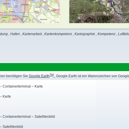
ndung
,
Hafen
,
Kartenarbeit
,
Kartenkompetenz
,
Kartographie
,
Kompetenz
,
Luftbil
TM
ien benötigen Sie
Google Earth
, Google Earth ist ein Warenzeichen von Google
 Containerterminal – Karte
– Karte
Containerterminal – Satellitenbild
 Satellitenbild